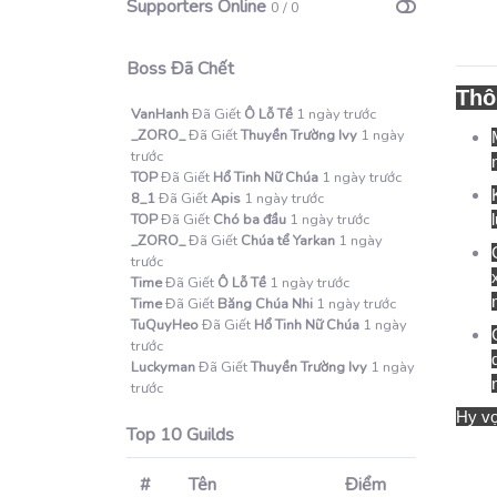
Supporters Online
0 / 0
Boss Đã Chết
Thô
VanHanh
Đã Giết
Ô Lỗ Tề
1 ngày trước
_ZORO_
Đã Giết
Thuyền Trường Ivy
1 ngày
trước
TOP
Đã Giết
Hổ Tinh Nữ Chúa
1 ngày trước
8_1
Đã Giết
Apis
1 ngày trước
TOP
Đã Giết
Chó ba đầu
1 ngày trước
_ZORO_
Đã Giết
Chúa tể Yarkan
1 ngày
trước
Time
Đã Giết
Ô Lỗ Tề
1 ngày trước
Time
Đã Giết
Băng Chúa Nhi
1 ngày trước
TuQuyHeo
Đã Giết
Hổ Tinh Nữ Chúa
1 ngày
trước
Luckyman
Đã Giết
Thuyền Trường Ivy
1 ngày
trước
Hy vọ
Top 10 Guilds
#
Tên
Điểm