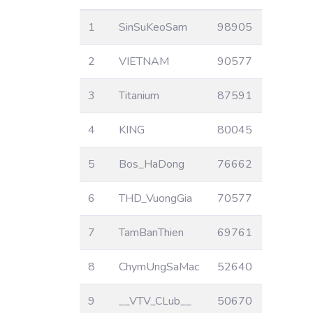
1
SinSuKeoSam
98905
2
VIETNAM
90577
3
Titanium
87591
4
KING
80045
5
Bos_HaDong
76662
6
THD_VuongGia
70577
7
TamBanThien
69761
8
ChymUngSaMac
52640
9
__VTV_CLub__
50670