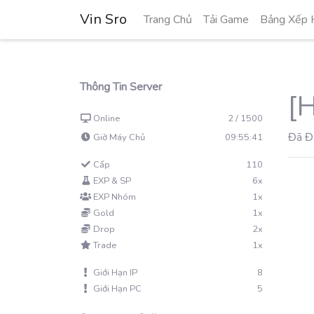
Vin Sro
Trang Chủ
Tải Game
Bảng Xếp 
Thông Tin Server
[
Online
2 / 1500
Đã Đ
Giờ Máy Chủ
09:55:42
Cấp
110
EXP & SP
6x
EXP Nhóm
1x
Gold
1x
Drop
2x
Trade
1x
Giới Hạn IP
8
Giới Hạn PC
5