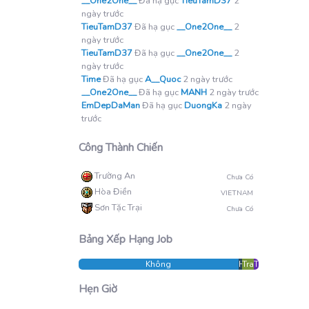
__One2One__
Đã hạ gục
TieuTamD37
2
ngày trước
TieuTamD37
Đã hạ gục
__One2One__
2
ngày trước
TieuTamD37
Đã hạ gục
__One2One__
2
ngày trước
Time
Đã hạ gục
A__Quoc
2 ngày trước
__One2One__
Đã hạ gục
MANH
2 ngày trước
EmDepDaMan
Đã hạ gục
DuongKa
2 ngày
trước
Công Thành Chiến
Trường An
Chưa Có
Hòa Điền
VIETNAM
Sơn Tặc Trại
Chưa Có
Bảng Xếp Hạng Job
Không
Hunter
Trader
Thief
Hẹn Giờ