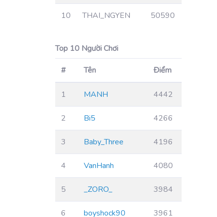
10
THAI_NGYEN
50590
Top 10 Người Chơi
#
Tên
Điểm
1
MANH
4442
2
Bi5
4266
3
Baby_Three
4196
4
VanHanh
4080
5
_ZORO_
3984
6
boyshock90
3961