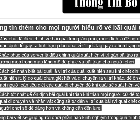
ng tin thêm cho mọi người hiểu rõ về bãi quái
Máy chủ đã điều chỉnh về bãi quái trong lăng mộ, mục đích là để người 
mặc định dễ gây ra tình trạng dồn quái về 1 gốc lag gay ra tình trạng
Khắc phục của server là điều chỉnh quái xuất hiện vị trí gần bãi tạo ra
lượng mob trong map lăng mộ để phục vụ bãi trian cho người chơi.
Cách để nhận biết bãi quái là vị trí của quái xuất hiện sau khi chết chỉ 
xuất hiện ít, lý do quái chưa giết hết và di chuyển ra vị trí khác. để ổ
mọi người cần tiêu diệt các quái di chuyển đó khi quái sẽ xuất hiện về
Cách tốt nhất để ổn định bãi quái khi trian khi trian mọi người cứ để
quái di chuyển và nhân vật cũng sẽ tự đến vị trí của bãi (vì quái chết 
người chơi sẽ dễ dàng hơn và không cần đến lure.
ng bài viết sẽ giúp người chơi phần nào kinh nghiệm trong quá trình 