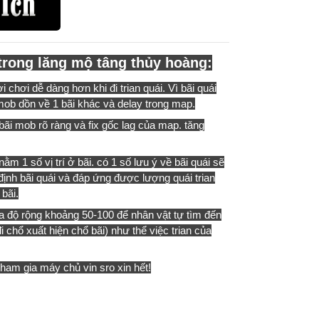
 trong lăng mộ tâng thủy hoàng:
chơi dễ dàng hơn khi đi trian quái. Vì bãi quái
 mob dồn về 1 bãi khác và delay trong map.
 bãi mob rõ ràng và fix gốc lag của map. tăng
nằm 1 số vị trí ở bãi. có 1 số lưu ý về bãi quái sẽ
n định bãi quái và đáp ứng được lượng quái trian
 bãi.
 tọa độ rộng khoảng 50-100 để nhân vật tự tìm đến
đi chổ xuất hiện chổ bãi) như thể việc trian của
tham gia máy chủ vin sro xin hết!