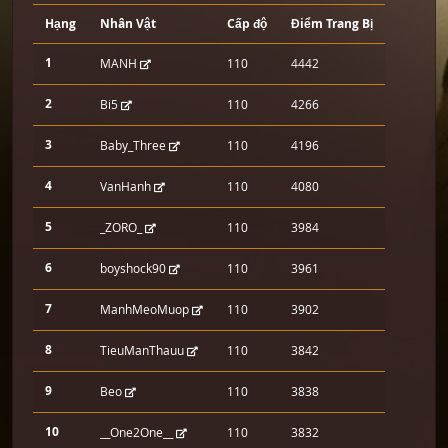
Hạng
Nhân Vật
Cấp độ
Điểm Trang Bị
1
MANH
110
4442
2
Bi5
110
4266
3
Baby_Three
110
4196
4
VanHanh
110
4080
5
_ZORO_
110
3984
6
boyshock90
110
3961
7
ManhMeoMuop
110
3902
8
TieuManThauu
110
3842
9
Beo
110
3838
10
__One2One__
110
3832