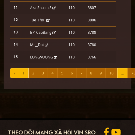
11
AkaiShuichi5
110
3807
12
_Be_Tho_
110
3806
13
BP_CaoBang
110
3788
14
Mr__Dat
110
3780
15
LONGVUONG
110
3766
‹
1
2
3
4
5
6
7
8
9
10
...
7
THEO DÕI MẠNG XÃ HỘI VIN SRO