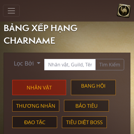
BẢNG XẾP HẠNG
CHARNAME
Lọc Bởi
Tìm Kiếm
BANG HỘI
NHÂN VẬT
THƯƠNG NHÂN
BẢO TIÊU
ĐẠO TẶC
TIÊU DIỆT BOSS