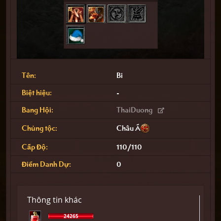
Tên:
Bi
Biệt hiệu:
-
Bang Hội:
ThaiDuong
Chủng tộc:
Châu Á
Cấp Độ:
110
/
110
Điểm Danh Dự:
0
Thông tin khác
24265