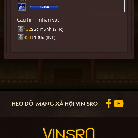
42406
Cấu hình nhân vật
132
Sức mạnh (STR)
453
Trí tuệ (INT)
THEO DÕI MẠNG XÃ HỘI VIN SRO