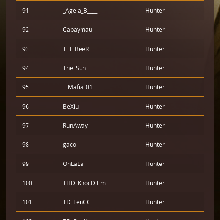
91
_Agela_B____
Hunter
92
Cabaymau
Hunter
93
T_T_BeeR
Hunter
94
The_Sun
Hunter
95
__Mafia_01
Hunter
96
BeXiu
Hunter
97
RunAway
Hunter
98
gacoi
Hunter
99
OhLaLa
Hunter
100
THD_KhocDiEm
Hunter
101
TD_TenCC
Hunter