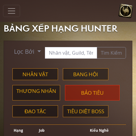
BẢNG XẾP HẠNG HUNTER
Lọc Bởi
Tìm Kiếm
NHÂN VẬT
BANG HỘI
THƯƠNG NHÂN
BẢO TIÊU
ĐẠO TẶC
TIÊU DIỆT BOSS
Hạng
Job
Kiểu Nghề