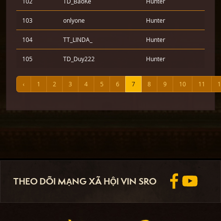
102
TD_BaoKe
Hunter
103
onlyone
Hunter
104
TT_LINDA_
Hunter
105
TD_Duy222
Hunter
‹
1
2
3
4
5
6
7
8
9
10
11
1
THEO DÕI MẠNG XÃ HỘI VIN SRO