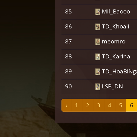
85
Mil_Baooo
86
TD_Khoaii
87
meomro
88
TD_Karina
89
TD_HoaBiNg
90
LSB_DN
‹
1
2
3
4
5
6