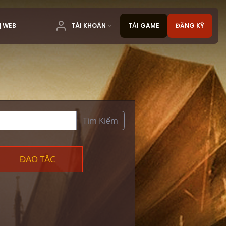
Ị WEB
TÀI KHOẢN
TẢI GAME
ĐĂNG KÝ
Tìm Kiếm
ĐẠO TẶC