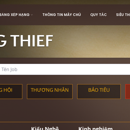
BẢNG XẾP HẠNG
THÔNG TIN MÁY CHỦ
QUY TẮC
SIÊU TH
 THIEF
G HỘI
THƯƠNG NHÂN
BẢO TIÊU
Kiểu Nghề
Kinh nghiệm