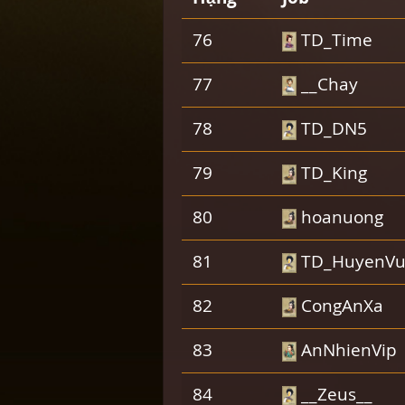
76
TD_Time
77
__Chay
78
TD_DN5
79
TD_King
80
hoanuong
81
TD_HuyenV
82
CongAnXa
83
AnNhienVip
84
__Zeus__