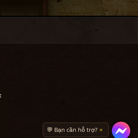
×
💬 Bạn cần hỗ trợ?
✕