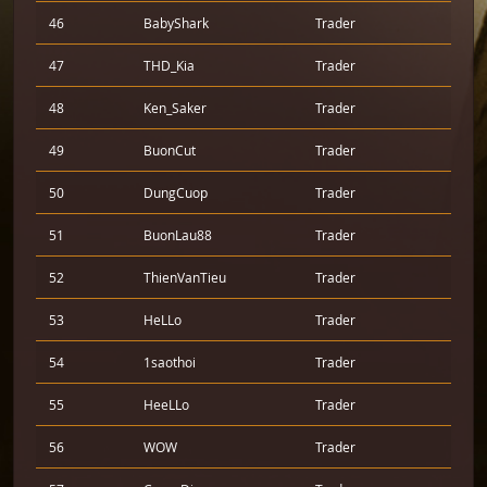
46
BabyShark
Trader
47
THD_Kia
Trader
48
Ken_Saker
Trader
49
BuonCut
Trader
50
DungCuop
Trader
51
BuonLau88
Trader
52
ThienVanTieu
Trader
53
HeLLo
Trader
54
1saothoi
Trader
55
HeeLLo
Trader
56
WOW
Trader