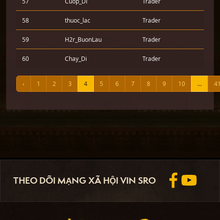
57
Cuop_Di
Trader
58
thuoc_lac
Trader
59
H2r_BuonLau
Trader
60
Chay_Di
Trader
‹
1
2
3
4
5
6
7
8
9
10
...
4
THEO DÕI MẠNG XÃ HỘI VIN SRO