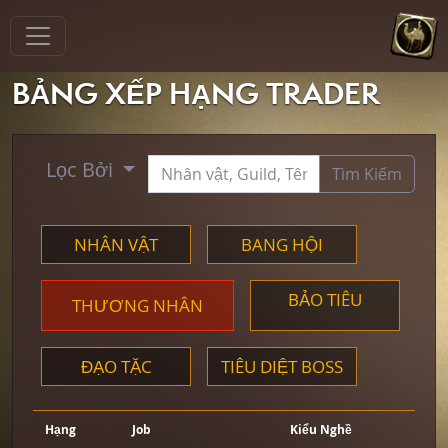
BẢNG XẾP HẠNG TRADER
Lọc Bởi
Tìm Kiếm
NHÂN VẬT
BANG HỘI
BẢO TIÊU
THƯƠNG NHÂN
ĐẠO TẶC
TIÊU DIỆT BOSS
Hạng
Job
Kiểu Nghề