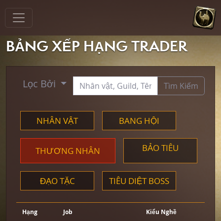
BẢNG XẾP HẠNG TRADER
Lọc Bởi
Tìm Kiếm
NHÂN VẬT
BANG HỘI
BẢO TIÊU
THƯƠNG NHÂN
ĐẠO TẶC
TIÊU DIỆT BOSS
Hạng
Job
Kiểu Nghề