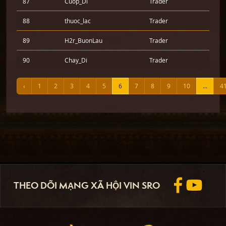
87
Cuop_Di
Trader
88
thuoc_lac
Trader
89
H2r_BuonLau
Trader
90
Chay_Di
Trader
‹
1
2
3
4
5
6
7
8
9
10
...
4
THEO DÕI MẠNG XÃ HỘI VIN SRO