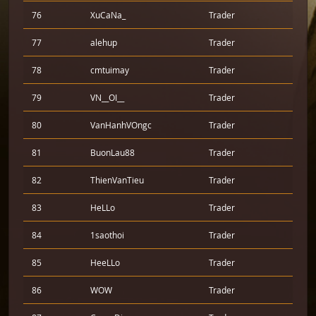
76
XuCaNa_
Trader
77
alehup
Trader
78
cmtuimay
Trader
79
VN__OI__
Trader
80
VanHanhVOngc
Trader
81
BuonLau88
Trader
82
ThienVanTieu
Trader
83
HeLLo
Trader
84
1saothoi
Trader
85
HeeLLo
Trader
86
WOW
Trader